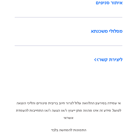
איתור סניפים
מסלולי משכנתא
ליצירת קשר>>
אי עמידה בפירעון ההלוואה עלול לגרור חיוב בריבית פיגורים והליכי הוצאה
לפועל. מידע זה אינו מהווה מתן ייעוץ ו/או הצעה ו/או התחייבות להעמדת
אשראי
התמונות להמחשה בלבד