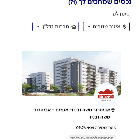
נכסים שמחכים לך
(71)
סינון לפי
איזור מגורים
חברות נדל״ן
אביסרור משה ובניו- אגמים - אביסרור
משה ובניו
מועד מסירה צפוי 09.26
התמונות להמחשה בלבד